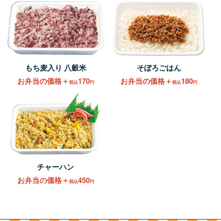
もち麦入り 八穀米
そぼろごはん
お弁当の価格＋
170
お弁当の価格＋
180
税込
円
税込
円
チャーハン
お弁当の価格＋
450
税込
円