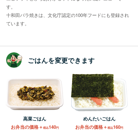
す。
十和田バラ焼きは、文化庁認定の100年フードにも登録され
ています。
ごはんを変更できます
高菜ごはん
めんたいごはん
お弁当の価格＋
140
お弁当の価格＋
160
税込
円
税込
円