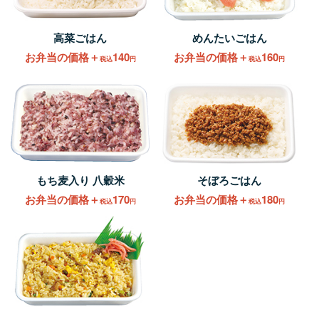
高菜ごはん
めんたいごはん
お弁当の価格＋
140
お弁当の価格＋
160
税込
円
税込
円
もち麦入り 八穀米
そぼろごはん
お弁当の価格＋
170
お弁当の価格＋
180
税込
円
税込
円