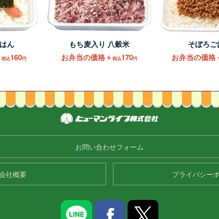
はん
もち麦入り 八穀米
そぼろご
＋
160
お弁当の価格＋
170
お弁当の価格
税込
円
税込
円
お問い合わせフォーム
会社概要
プライバシー