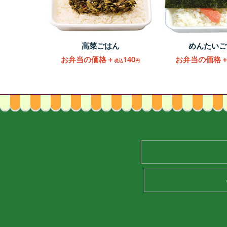
高菜ごはん
めんたいご
お弁当の価格＋
140
お弁当の価格
税込
円