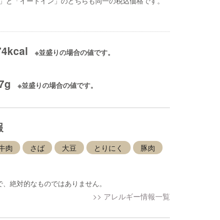
」と「イートイン」のどちらも同一の税込価格です。
74kcal
※並盛りの場合の値です。
.7g
※並盛りの場合の値です。
報
牛肉
さば
大豆
とりにく
豚肉
で、絶対的なものではありません。
>> アレルギー情報一覧