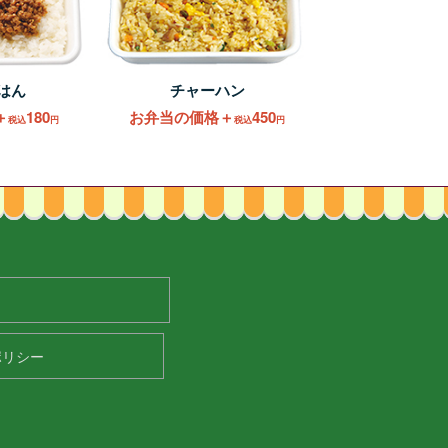
はん
チャーハン
＋
180
お弁当の価格＋
450
税込
円
税込
円
ポリシー