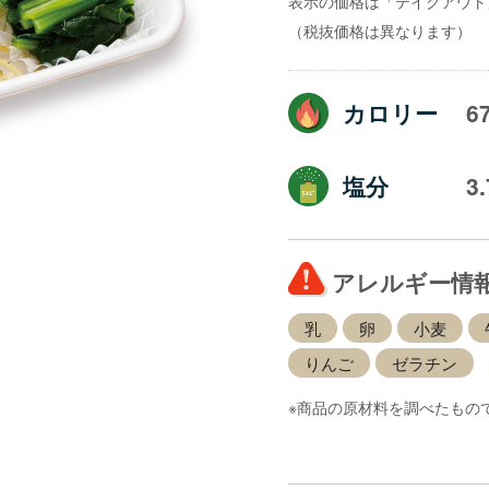
表示の価格は「テイクアウト
（税抜価格は異なります）
カロリー
6
塩分
3
アレルギー情
乳
卵
小麦
りんご
ゼラチン
※商品の原材料を調べたもの