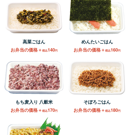
高菜ごはん
めんたいごはん
お弁当の価格＋
140
お弁当の価格＋
160
税込
円
税込
円
もち麦入り 八穀米
そぼろごはん
お弁当の価格＋
170
お弁当の価格＋
180
税込
円
税込
円