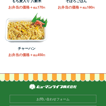
もち麦入り 八穀米
そぼろごはん
お弁当の価格＋
170
お弁当の価格＋
180
税込
円
税込
円
チャーハン
お弁当の価格＋
450
税込
円
お問い合わせフォーム