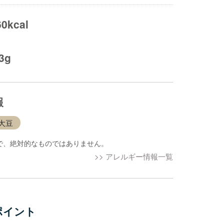
60kcal
.3g
報
大豆
で、絶対的なものではありません。
>> アレルギー情報一覧
ポイント