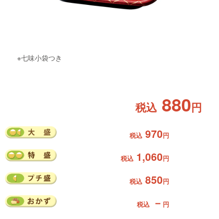
※七味小袋つき
880
税込
円
970
税込
円
1,060
税込
円
850
税込
円
－
税込
円