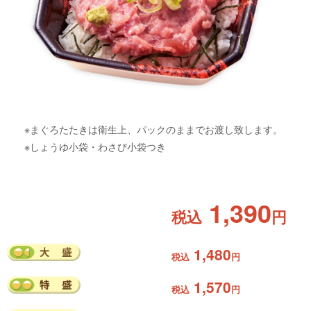
※まぐろたたきは衛生上、パックのままでお渡し致します。
※しょうゆ小袋・わさび小袋つき
1,390
税込
円
1,480
税込
円
1,570
税込
円