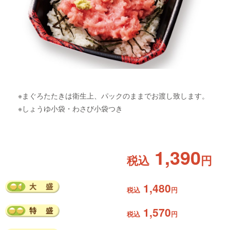
※まぐろたたきは衛生上、パックのままでお渡し致します。
※しょうゆ小袋・わさび小袋つき
1,390
税込
円
1,480
税込
円
1,570
税込
円